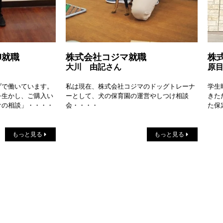
KU就職
株式会社コジマ就職
株
大川 由記さん
原
プで働いています。
私は現在、株式会社コジマのドッグトレーナ
学生
を生かし、ご購入い
ーとして、犬の保育園の運営やしつけ相談
きた
けの相談」・・・・
会・・・・
た保
もっと見る
もっと見る