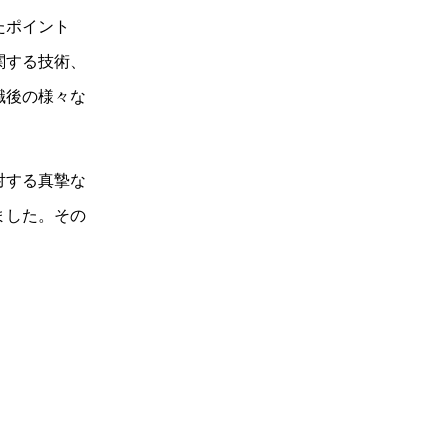
たポイント
関する技術、
職後の様々な
対する真摯な
ました。その